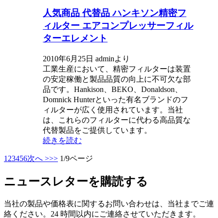
人気商品 代替品 ハンキソン精密フ
ィルター エアコンプレッサーフィル
ターエレメント
2010年6月25日 adminより
工業生産において、精密フィルターは装置
の安定稼働と製品品質の向上に不可欠な部
品です。Hankison、BEKO、Donaldson、
Domnick Hunterといった有名ブランドのフ
ィルターが広く使用されています。当社
は、これらのフィルターに代わる高品質な
代替製品をご提供しています。
続きを読む
1
2
3
4
5
6
次へ >
>>
1/9ページ
ニュースレターを購読する
当社の製品や価格表に関するお問い合わせは、当社までご連
絡ください。24 時間以内にご連絡させていただきます。