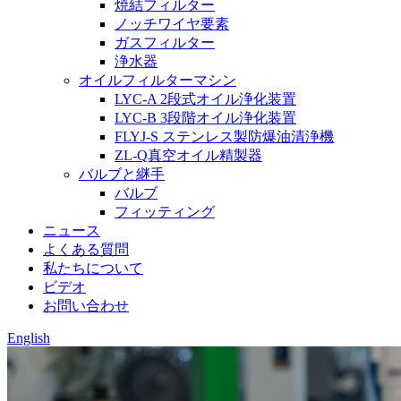
焼結フィルター
ノッチワイヤ要素
ガスフィルター
浄水器
オイルフィルターマシン
LYC-A 2段式オイル浄化装置
LYC-B 3段階オイル浄化装置
FLYJ-S ステンレス製防爆油清浄機
ZL-Q真空オイル精製器
バルブと継手
バルブ
フィッティング
ニュース
よくある質問
私たちについて
ビデオ
お問い合わせ
English